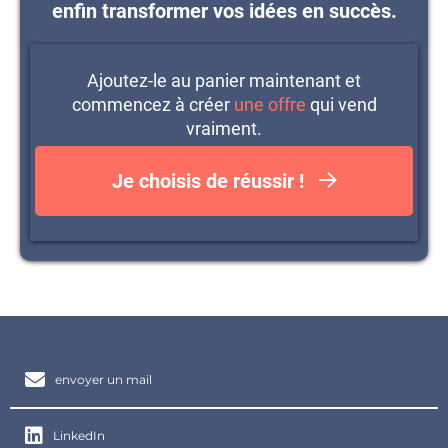
enfin transformer vos idées en succès.
Et bien plus encore, présenté de manière simple
et pragmatique, pour que vous puissiez appliquer
directement chaque étape et transformer vos
idées en une offre irrésistible qui vend.
Ajoutez-le au panier maintenant et
commencez à créer
une offre
qui vend
vraiment.
Je choisis de réussir !
envoyer un mail
LinkedIn