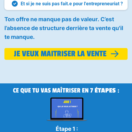
Et si je ne suis pas fait.e pour l'entrepreneuriat ?
Ton offre ne manque pas de valeur. C’est
l’absence de structure derrière ta vente qu'il
te manque.
JE VEUX MAITRISER LA VENTE
CE QUE TU VAS MAÎTRISER EN 7
ÉTAPES
:
Étape 1 :