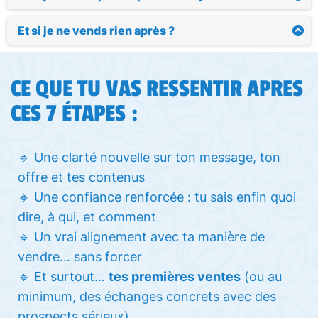
Tu as un accès 100% flexible, tu peux suivre à ton
rythme.
Et si je ne vends rien après ?
Ce défi te donne une méthode claire + des actions
concrètes pour poser les bases de ton système de
vente.
CE QUE TU VAS RESSENTIR APRES
Si tu appliques, tu avanceras.
Et si tu ne vends pas tout de suite, tu sauras
CES 7 ÉTAPES :
exactement
quoi ajuster grâce à ce défi.
Ce programme n’est pas magique, mais structuré,
actionnable et fait pour débloquer tes ventes.
🔹 Une clarté nouvelle sur ton message, ton
Si tu mets en œuvre les actions, que tu t’impliques
offre et tes contenus
vraiment, tu auras des résultats.
🔹 Une confiance renforcée : tu sais enfin quoi
dire, à qui, et comment
🔹 Un vrai alignement avec ta manière de
vendre… sans forcer
🔹 Et surtout…
tes premières ventes
(ou au
minimum, des échanges concrets avec des
prospects sérieux)