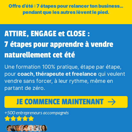
Offre d’été : 7 étapes pour relancer ton business…
pendant que les autres lèvent le pied.
ATTIRE, ENGAGE et CLOSE :
7 étapes pour apprendre à vendre
naturellement cet été
Une formation 100% pratique, étape par étape,
pour
coach, thérapeute et freelance
qui veulent
vendre sans forcer, à leur rythme, même en
partant de zéro.
JE COMMENCE MAINTENANT
+500 entrepreneurs accompagnés